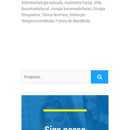
#OrtodontiaEspecializada
,
Assimetria Facial
,
ATM
,
Bucomaxilofacial
,
cirurgia bucomaxilofacial
,
Cirurgia
Ortognática
,
Clínica NeoFace
,
Disfunção
Temporomandibular
,
Fratura de Mandíbula
Pesquisar
…