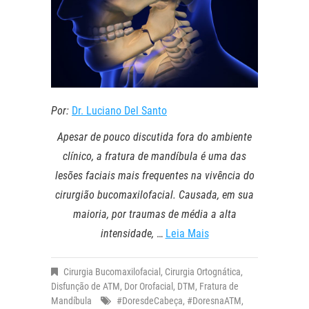
Por:
Dr. Luciano Del Santo
Apesar de pouco discutida fora do ambiente
clínico, a fratura de mandíbula é uma das
lesões faciais mais frequentes na vivência do
cirurgião bucomaxilofacial. Causada, em sua
maioria, por traumas de média a alta
intensidade,
…
Leia Mais
Cirurgia Bucomaxilofacial
,
Cirurgia Ortognática
,
Disfunção de ATM
,
Dor Orofacial
,
DTM
,
Fratura de
Mandíbula
#DoresdeCabeça
,
#DoresnaATM
,