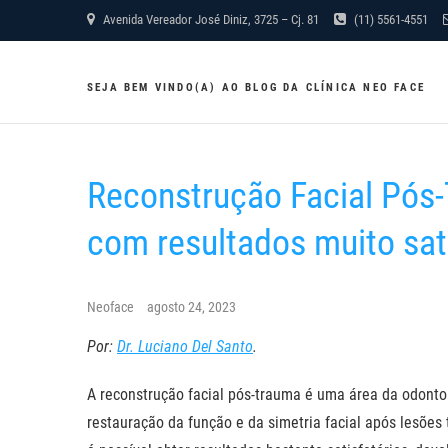
Skip
Avenida Vereador José Diniz, 3725 – Cj. 81
(11) 5561-4551
to
content
SEJA BEM VINDO(A) AO BLOG DA CLÍNICA NEO FACE
Reconstrução Facial Pós
com resultados muito sat
Neoface
agosto 24, 2023
Por:
Dr. Luciano Del Santo
.
A reconstrução facial pós-trauma é uma área da odont
restauração da função e da simetria facial após lesões