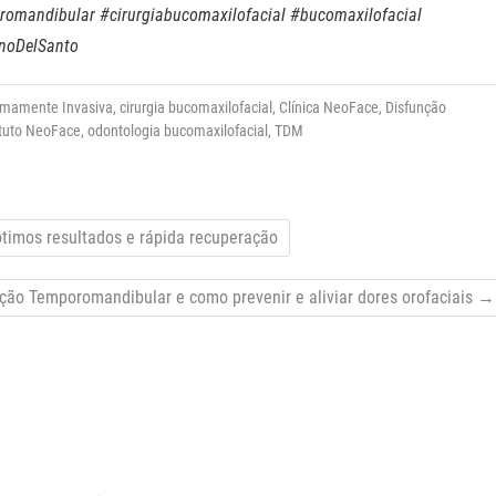
mandibular #cirurgiabucomaxilofacial #bucomaxilofacial
anoDelSanto
nimamente Invasiva
,
cirurgia bucomaxilofacial
,
Clínica NeoFace
,
Disfunção
ituto NeoFace
,
odontologia bucomaxilofacial
,
TDM
timos resultados e rápida recuperação
nção Temporomandibular e como prevenir e aliviar dores orofaciais
→