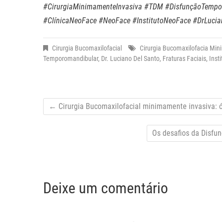
#CirurgiaMinimamenteInvasiva #TDM #DisfunçãoTemporo
#ClínicaNeoFace #NeoFace #InstitutoNeoFace #DrLuci
Cirurgia Bucomaxilofacial
Cirurgia Bucomaxilofacia Mi
Temporomandibular
,
Dr. Luciano Del Santo
,
Fraturas Faciais
,
Inst
←
Cirurgia Bucomaxilofacial minimamente invasiva: ó
Os desafios da Disfu
Deixe um comentário