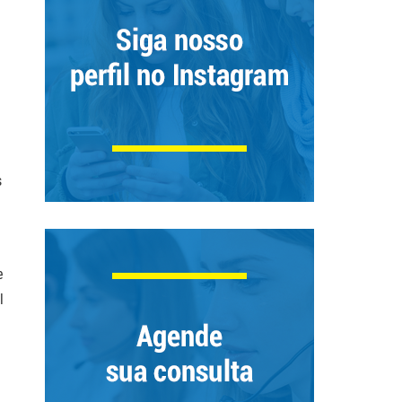
s
e
l