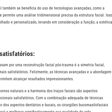
ial também se beneficia do uso de tecnologias avançadas, como a
 permite uma análise tridimensional precisa da estrutura facial. Iss
alhado e personalizado, levando em consideração a função, a estétic
satisfatórios:
sam por uma reconstrução facial pós-trauma é a simetria facial,
onais satisfatórios. Felizmente, as técnicas avançadas e a abordagem
permitem alcançar resultados impressionantes.
tornos naturais e a harmonia dos traços faciais são aspectos
ncionais satisfatórios. Com a combinação adequada de técnicas
o dos aspectos dentários e bucais, os cirurgiões bucomaxilofaciais
ral e melhorar significativamente sua qualidade de vida.