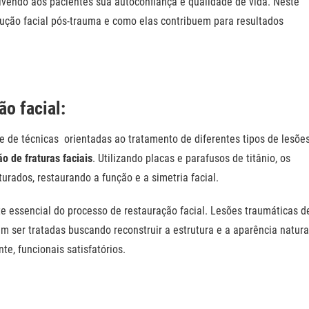
volvendo aos pacientes sua autoconfiança e qualidade de vida. Neste
rução facial pós-trauma e como elas contribuem para resultados
o facial:
e de técnicas
orientadas ao tratamento de diferentes tipos de lesõe
o de fraturas faciais
. Utilizando placas e parafusos de titânio, os
turados, restaurando a função e a simetria facial.
e essencial do processo de restauração facial. Lesões traumáticas d
m ser tratadas buscando reconstruir a estrutura e a aparência natura
te, funcionais satisfatórios.