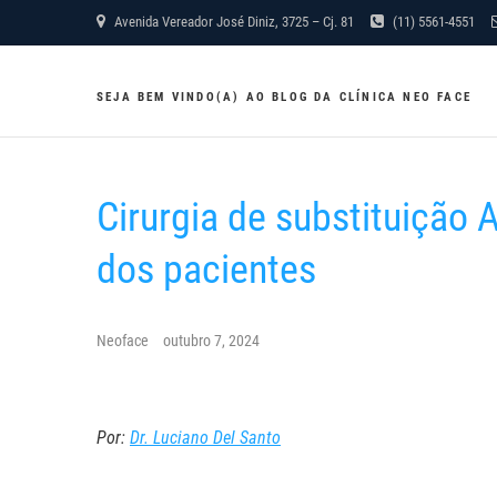
Skip
Avenida Vereador José Diniz, 3725 – Cj. 81
(11) 5561-4551
to
content
SEJA BEM VINDO(A) AO BLOG DA CLÍNICA NEO FACE
Cirurgia de substituição A
dos pacientes
Neoface
outubro 7, 2024
Por:
Dr. Luciano Del Santo