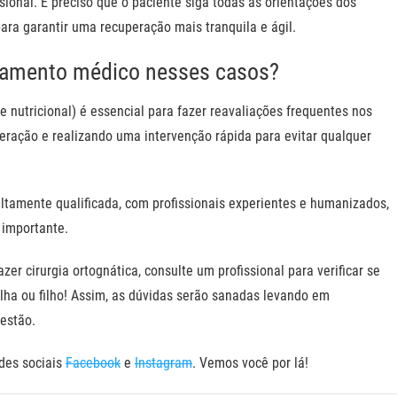
ional. É preciso que o paciente siga todas as orientações dos
ara garantir uma recuperação mais tranquila e ágil.
hamento médico nesses casos?
nutricional) é essencial para fazer reavaliações frequentes nos
peração e realizando uma intervenção rápida para evitar qualquer
altamente qualificada, com profissionais experientes e humanizados,
 importante.
er cirurgia ortognática, consulte um profissional para verificar se
ilha ou filho! Assim, as dúvidas serão sanadas levando em
estão.
des sociais
Facebook
e
Instagram
. Vemos você por lá!