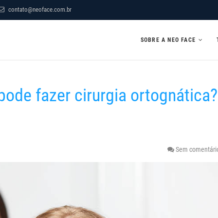
contato@neoface.com.br
SOBRE A NEO FACE
pode fazer cirurgia ortognática?
Sem comentári