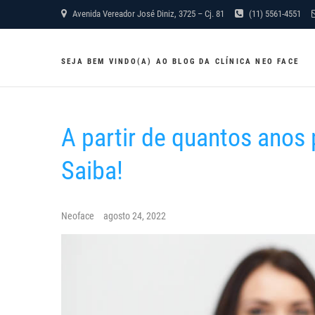
Skip
Avenida Vereador José Diniz, 3725 – Cj. 81
(11) 5561-4551
to
content
SEJA BEM VINDO(A) AO BLOG DA CLÍNICA NEO FACE
A partir de quantos anos 
Saiba!
Neoface
agosto 24, 2022