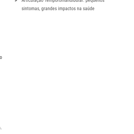
Articulação Temporomandibular: pequenos
sintomas, grandes impactos na saúde
do
.