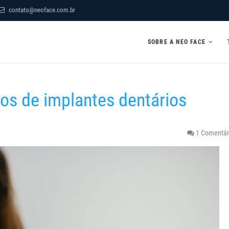
contato@neoface.com.br
SOBRE A NEO FACE
pos de implantes dentários
1 Comentár